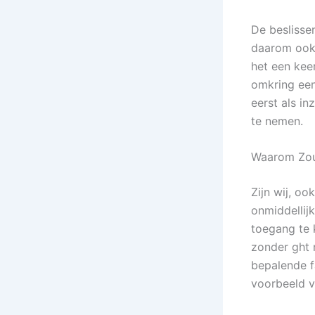
De beslisse
daarom ook 
het een keer
omkring een
eerst als in
te nemen.
Waarom Zou 
Zijn wij, o
onmiddellij
toegang te k
zonder ght re
bepalende f
voorbeeld v