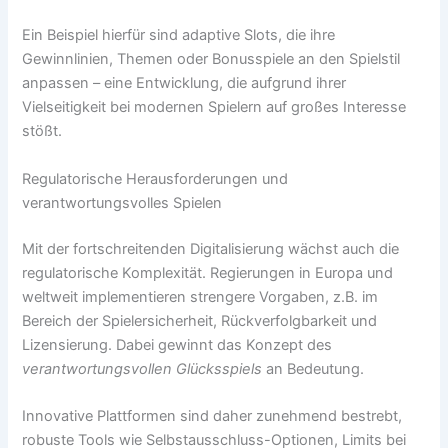
Ein Beispiel hierfür sind adaptive Slots, die ihre
Gewinnlinien, Themen oder Bonusspiele an den Spielstil
anpassen – eine Entwicklung, die aufgrund ihrer
Vielseitigkeit bei modernen Spielern auf großes Interesse
stößt.
Regulatorische Herausforderungen und
verantwortungsvolles Spielen
Mit der fortschreitenden Digitalisierung wächst auch die
regulatorische Komplexität. Regierungen in Europa und
weltweit implementieren strengere Vorgaben, z.B. im
Bereich der Spielersicherheit, Rückverfolgbarkeit und
Lizensierung. Dabei gewinnt das Konzept des
verantwortungsvollen Glücksspiels
an Bedeutung.
Innovative Plattformen sind daher zunehmend bestrebt,
robuste Tools wie Selbstausschluss-Optionen, Limits bei