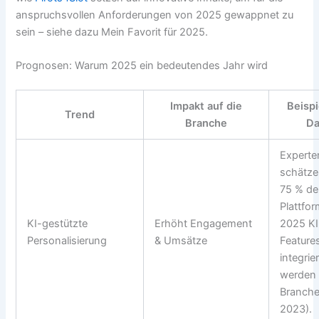
anspruchsvollen Anforderungen von 2025 gewappnet zu
sein – siehe dazu Mein Favorit für 2025.
Prognosen: Warum 2025 ein bedeutendes Jahr wird
Impakt auf die
Beisp
Trend
Branche
Da
Experte
schätze
75 % de
Plattfor
KI-gestützte
Erhöht Engagement
2025 KI
Personalisierung
& Umsätze
Feature
integrie
werden 
Branche
2023).