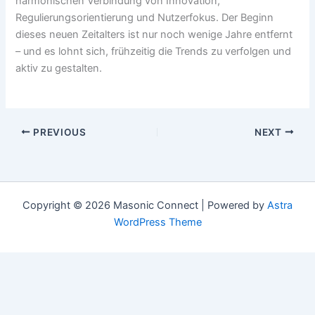
harmonischen Verbindung von Innovation,
Regulierungsorientierung und Nutzerfokus. Der Beginn
dieses neuen Zeitalters ist nur noch wenige Jahre entfernt
– und es lohnt sich, frühzeitig die Trends zu verfolgen und
aktiv zu gestalten.
PREVIOUS
NEXT
Copyright © 2026 Masonic Connect | Powered by
Astra
WordPress Theme