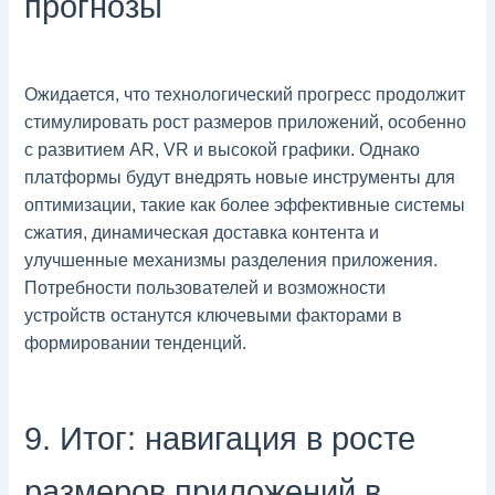
прогнозы
Ожидается, что технологический прогресс продолжит
стимулировать рост размеров приложений, особенно
с развитием AR, VR и высокой графики. Однако
платформы будут внедрять новые инструменты для
оптимизации, такие как более эффективные системы
сжатия, динамическая доставка контента и
улучшенные механизмы разделения приложения.
Потребности пользователей и возможности
устройств останутся ключевыми факторами в
формировании тенденций.
9. Итог: навигация в росте
размеров приложений в