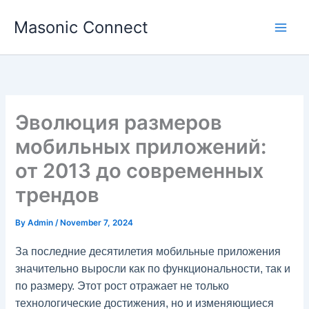
Skip
Masonic Connect
to
content
Эволюция размеров
мобильных приложений:
от 2013 до современных
трендов
By
Admin
/
November 7, 2024
За последние десятилетия мобильные приложения
значительно выросли как по функциональности, так и
по размеру. Этот рост отражает не только
технологические достижения, но и изменяющиеся