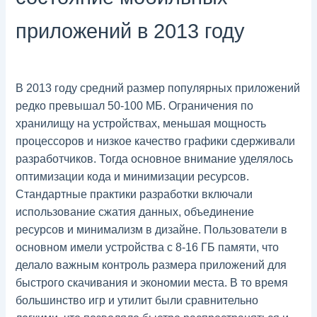
приложений в 2013 году
В 2013 году средний размер популярных приложений
редко превышал 50-100 МБ. Ограничения по
хранилищу на устройствах, меньшая мощность
процессоров и низкое качество графики сдерживали
разработчиков. Тогда основное внимание уделялось
оптимизации кода и минимизации ресурсов.
Стандартные практики разработки включали
использование сжатия данных, объединение
ресурсов и минимализм в дизайне. Пользователи в
основном имели устройства с 8-16 ГБ памяти, что
делало важным контроль размера приложений для
быстрого скачивания и экономии места. В то время
большинство игр и утилит были сравнительно