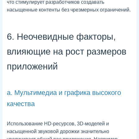
что стимулирует разработчиков создавать
насыщенные контенты без чрезмерных ограничений.
6. Неочевидные факторы,
влияющие на рост размеров
приложений
a. Мультимедиа и графика высокого
качества
Использование HD-ресурсов, 3D-моделей и
насыщенной звуковой дорожки значительно