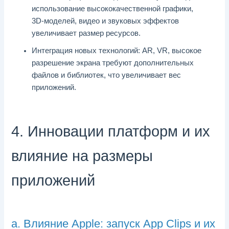
использование высококачественной графики,
3D-моделей, видео и звуковых эффектов
увеличивает размер ресурсов.
Интеграция новых технологий: AR, VR, высокое
разрешение экрана требуют дополнительных
файлов и библиотек, что увеличивает вес
приложений.
4. Инновации платформ и их
влияние на размеры
приложений
a. Влияние Apple: запуск App Clips и их