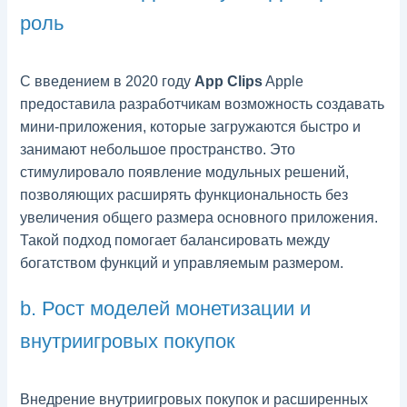
роль
С введением в 2020 году
App Clips
Apple
предоставила разработчикам возможность создавать
мини-приложения, которые загружаются быстро и
занимают небольшое пространство. Это
стимулировало появление модульных решений,
позволяющих расширять функциональность без
увеличения общего размера основного приложения.
Такой подход помогает балансировать между
богатством функций и управляемым размером.
b. Рост моделей монетизации и
внутриигровых покупок
Внедрение внутриигровых покупок и расширенных