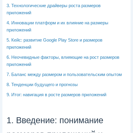
3. Технологические драйверы роста размеров
приложений
4. Инновации платформ и их влияние на размеры
приложений
5. Кейс: развитие Google Play Store и размеров
приложений
6. Неочевидные факторы, влияющие на рост размеров
приложений
7. Баланс между размером и пользовательским опытом
8. Тенденции будущего и прогнозы
9. Итог: навигация в росте размеров приложений
1. Введение: понимание