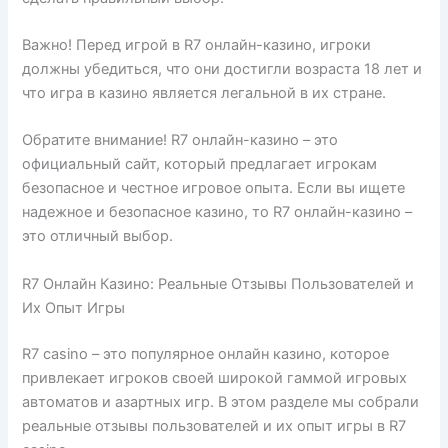
Важно! Перед игрой в R7 онлайн-казино, игроки
должны убедиться, что они достигли возраста 18 лет и
что игра в казино является легальной в их стране.
Обратите внимание! R7 онлайн-казино – это
официальный сайт, который предлагает игрокам
безопасное и честное игровое опыта. Если вы ищете
надежное и безопасное казино, то R7 онлайн-казино –
это отличный выбор.
R7 Онлайн Казино: Реальные Отзывы Пользователей и
Их Опыт Игры
R7 casino – это популярное онлайн казино, которое
привлекает игроков своей широкой гаммой игровых
автоматов и азартных игр. В этом разделе мы собрали
реальные отзывы пользователей и их опыт игры в R7