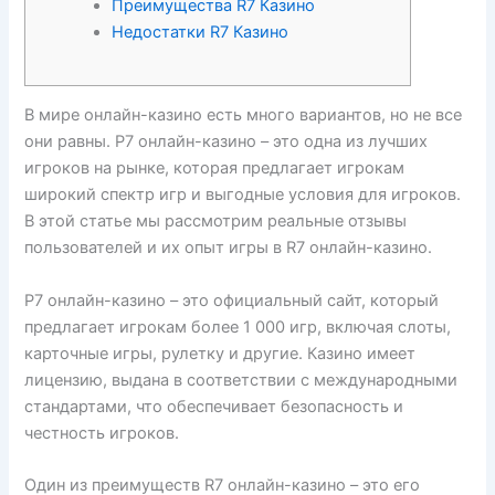
Преимущества R7 Казино
Недостатки R7 Казино
В мире онлайн-казино есть много вариантов, но не все
они равны. Р7 онлайн-казино – это одна из лучших
игроков на рынке, которая предлагает игрокам
широкий спектр игр и выгодные условия для игроков.
В этой статье мы рассмотрим реальные отзывы
пользователей и их опыт игры в R7 онлайн-казино.
Р7 онлайн-казино – это официальный сайт, который
предлагает игрокам более 1 000 игр, включая слоты,
карточные игры, рулетку и другие. Казино имеет
лицензию, выдана в соответствии с международными
стандартами, что обеспечивает безопасность и
честность игроков.
Один из преимуществ R7 онлайн-казино – это его