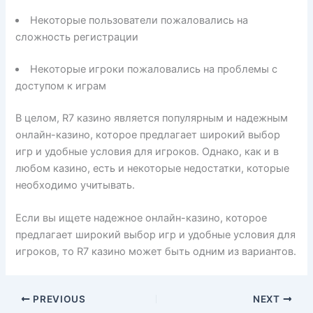
Некоторые пользователи пожаловались на
сложность регистрации
Некоторые игроки пожаловались на проблемы с
доступом к играм
В целом, R7 казино является популярным и надежным
онлайн-казино, которое предлагает широкий выбор
игр и удобные условия для игроков. Однако, как и в
любом казино, есть и некоторые недостатки, которые
необходимо учитывать.
Если вы ищете надежное онлайн-казино, которое
предлагает широкий выбор игр и удобные условия для
игроков, то R7 казино может быть одним из вариантов.
PREVIOUS
NEXT