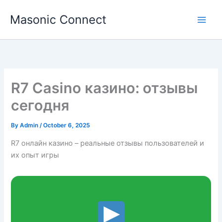
Skip
Masonic Connect
to
content
R7 Casino казино: отзывы
сегодня
By
Admin
/
October 6, 2025
R7 онлайн казино – реальные отзывы пользователей и
их опыт игры