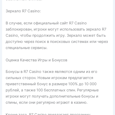
Зеркало R7 Casino:
В случае, если официальный сайт R7 Casino
заблокирован, игроки могут использовать зеркало R7
Casino, чтобы продолжить игру. Зеркало может быть
доступно через поиск в поисковых системах или через
специальные сервисы.
Оценка Качества Игры и Бонусов
Бонусы в R7 Casino также являются одним из его
сильных сторон. Новым игрокам предлагается
приветственный бонус в размере 100% до 10 000
рублей, а также 100 бесплатных спин. Регулярные
игроки могут получать дополнительные бонусы и
спины, если они регулярно играют в казино.
Кроме того, R7 Casino предлагает программу